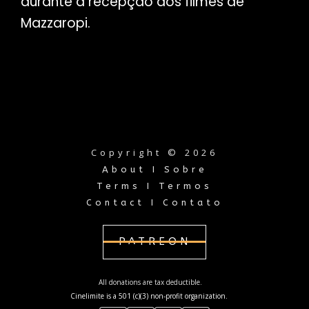
durante a recepção dos filmes de
Mazzaropi.
Copyright © 2026
About I Sobre
Terms I Termos
Contact I Contato
PATREON
All donations are tax deductible.
Cinelimite is a 501 (c)(3) non-profit organization.