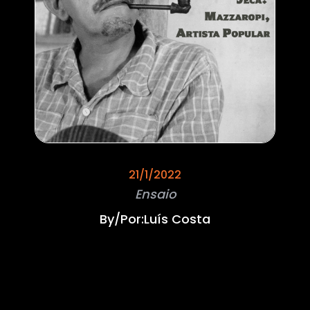
21/1/2022
Ensaio
By/Por:
Luís Costa