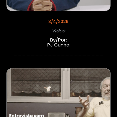
3/4/2026
Vídeo
By/Por:
PJ Cunha