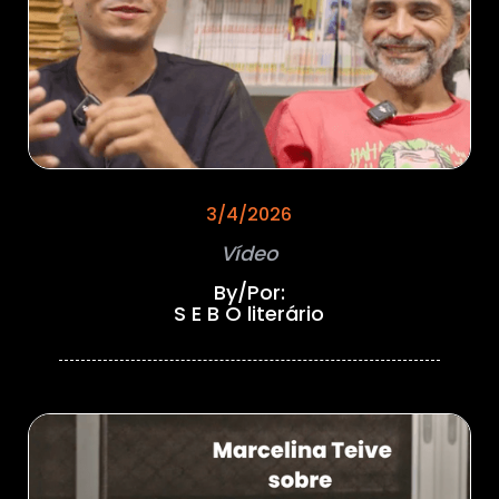
3/4/2026
Vídeo
By/Por:
S E B O literário