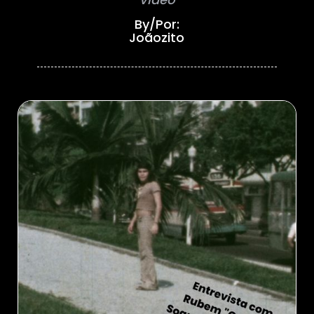
By/Por:
Joãozito